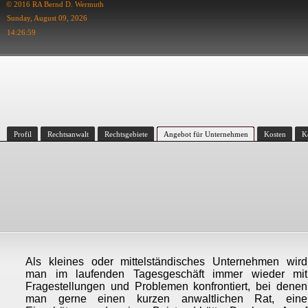
© 2016 RA Bernd D. Wermuth
Sunday, August 09, 2026
14:26:59
Profil
Rechtsanwalt
Rechtsgebiete
Angebot für Unternehmen
Kosten
K
Als kleines oder mittelständisches Unternehmen wird
man im laufenden Tagesgeschäft immer wieder mit
Fragestellungen und Problemen konfrontiert, bei denen
man gerne einen kurzen anwaltlichen Rat, eine